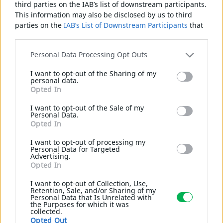
ΠΑΣΣΑΛΟI
third parties on the IAB’s list of downstream participants.
This information may also be disclosed by us to third
ΣΩΛΗΝΕΣ ΓΑΛΒΑΝΙΖΕ
parties on the
IAB’s List of Downstream Participants
that
ΣΙΔΗΡΟΓΩΝΙΕΣ
may further disclose it to other third parties.
ΑΜΠΕΛΟΠΑΣΣΑΛΟΙ
Please note that this website/app uses one or more
Personal Data Processing Opt Outs
Google services and may gather and store information
ΣΥΡΜΑΤA
I want to opt-out of the Sharing of my
including but not limited to your visit or usage
ΓΑΛΒΑΝΙΖΕ
personal data.
behaviour. You may click to grant or deny consent to
Opted In
ΠΛΑΣΤΙΚΟΠΟΙΗΜΕΝΟ
Google and its third-party tags to use your data for below
ΑΝΟΞΕΊΔΩΤΟ ΑΤΣΑΛΌΣΥΡΜΑ
specified purposes in below Google consent section.
I want to opt-out of the Sale of my
Personal Data.
ΓΑΛΒΑΝΙΖΈ ΑΤΣΑΛΌΣΥΡΜΑ
Opted In
ΑΝΟΞΕΊΔΩΤΟ ΣΎΡΜΑ
I want to opt-out of processing my
Personal Data for Targeted
Advertising.
ΤΑΠΕΣ
Περιφράξεις με κονσερτίνα σπιραλ
Opted In
ΣΤΡΟΓΓΥΛΕΣ
ΠΑΡΑΛΛΗΛΟΓΡΑΜΜΕΣ
I want to opt-out of Collection, Use,
Retention, Sale, and/or Sharing of my
Περιφράξεις με κονσερτίνα spiral
ΤΕΤΡΑΓΩΝΕΣ
Personal Data that Is Unrelated with
the Purposes for which it was
collected.
Opted Out
ΚΑΡΟΤΣΑΚΙΑ