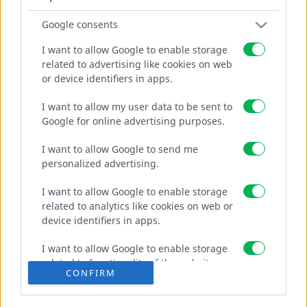
ΠΕΡΙΣΣΌΤΕΡΑ
ΟΙΚΟΔΟΜΙΚΑ
Google consents
ΔΙΤΡΟΧΑ
I want to allow Google to enable storage
related to advertising like cookies on web
ΤΕΝΤΩΤΗΡΕΣ ΣΥΡΜΑΤΟΣ
or device identifiers in apps.
ΠΟΡΤΕΣ
ΑΝΟΙΓΩΜΕΝΕΣ
I want to allow my user data to be sent to
ΣΥΡΩΜΕΝΕΣ
Google for online advertising purposes.
Επικοινωνήστε μαζί μας
I want to allow Google to send me
ΒΙΟΜΗΧΑΝΙΚA ΠΑΝΕΛ ΠΕΡΙΦΡΑΞΗΣ
personalized advertising.
info@wireland.gr
NYLOFOR 2D
Εργοστάσιο: 2310 795992, 2310 527742
NYLOFOR 2DS
I want to allow Google to enable storage
related to analytics like cookies on web or
NYLOFOR 3D+
device identifiers in apps.
DECOFOR
Εγγραφείτε στο
ΠΆΝΕΛ ΠΕΡΊΦΡΑΞΗΣ CREAZEN
I want to allow Google to enable storage
Newsletter
ΠΕΡΊΦΡΑΞΗ 3D
related to functionality of the website or
CONFIRM
app.
ΠΕΡΙΦΡΑΞΕΙΣ GFM WIRELAND
RSF ROBOT SAFETY FENCE
I want to allow Google to enable storage