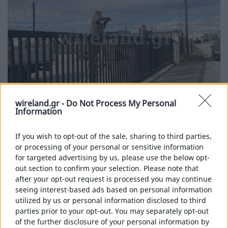
ΚΟΝΣΕΡΤΙΝΑ
ΚΟΝΣΕΡΤΙΝΑ ΜΕ ΚΛΙΨ
ΚΟΝΣΕΡΤΙΝΑ ΧΩΡΙΣ ΚΛΙΨ
ΚΟΝΣΕΡΤΙΝΑ ΕΠΙΠΕΔΗ
ΚΟΝΣΕΡΤΙΝΑ ΕΥΘΥΓΡΑΜΜΗ
ΣΥΝΟΔΕΥΤΙΚΑ ΚΟΝΣΕΡΤΙΝΑΣ
ΑΠΑΓΟΡΕΥΤΙΚΟ ΕΙΣΟΔΟΥ
wireland.gr -
Do Not Process My Personal
Information
ΣΥΡΜΑΤΟΠΛΕΓΜΑΤΑ
ΔΙΚΤΥΩΤΟ
Περιφράξεις με κονσερτίνα επίπεδη
If you wish to opt-out of the sale, sharing to third parties,
ΚΟΛΛΗΤΟ
or processing of your personal or sensitive information
ΕΞΑΓΩΝΟ
for targeted advertising by us, please use the below opt-
Περιφράξεις με κονσερτίνα flat
ΑΓΚΑΘΩΤΟ
out section to confirm your selection. Please note that
ΚΑΤΣΑΡΟ
after your opt-out request is processed you may continue
seeing interest-based ads based on personal information
ΣΑΡΑΖΑΝΕΤΙ
ΠΕΡΙΣΣΌΤΕΡΑ
utilized by us or personal information disclosed to third
URSUS
parties prior to your opt-out. You may separately opt-out
of the further disclosure of your personal information by