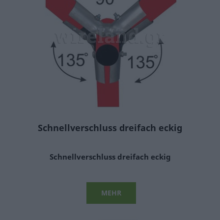
CONCERTINA
CONCERTINA MIT CLIPS
CONCERTINA OHNE CLIPS
CONCERTINA FLACH
CONCERTINA GERADLINIG
CONCERTINA ZUBEHÖR
EINGANGSHINDERNIS
DRAHTGEFLECHT
NETZDRAHTGEFLECHT
Schnellverschluss dreifach eckig
KLEBE-DRAHTGEFLECHT
SECHSECKIG
Schnellverschluss dreifach eckig
STACHELDRAHT
GEKRÄUSELTES DRAHTGEFLECHT
SERASANETTI
MEHR
URSUS