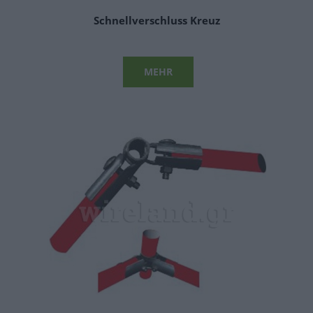
RSF ROBOT SAFETY FENCE
Schnellverschluss Kreuz
MOBILE GELÄNDER
SCHNELLVERSCHLÜSSE
MEHR
RUNDES ROHR
VIERECKIGES ROHR
KUNSTSTOFFE
GITTER BALKON
GITTER WASSERVERSORGUNG
GITTER GAS
KUNSTSTOFF-CLIPS GEWÄCHSHAUS
GITTER VERKEHRSZEICHEN
GITTER UMZÄUNUNG
GITTER WINDSCHUTZ
SONNENSCHUTZNETZE
PARAVENT